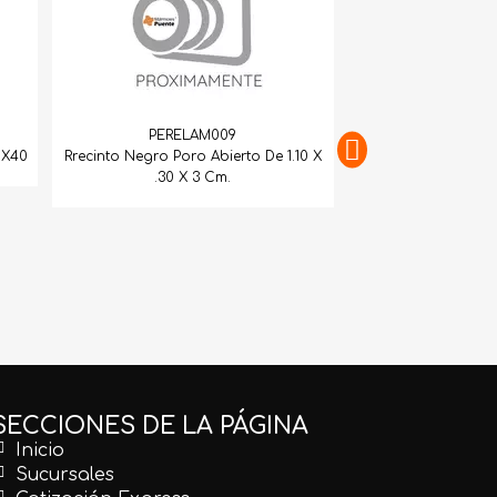
PERELAM009
0X40
Rrecinto Negro Poro Abierto De 1.10 X
.30 X 3 Cm.
PERELA
Recinto Negro 
SECCIONES DE LA PÁGINA
Inicio
Sucursales