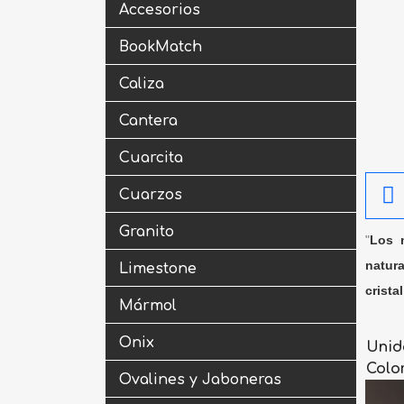
Accesorios
BookMatch
Caliza
Cantera
Cuarcita
Cuarzos
Granito
"
Los m
natura
Limestone
crista
Mármol
Onix
Unid
Colo
Ovalines y Jaboneras