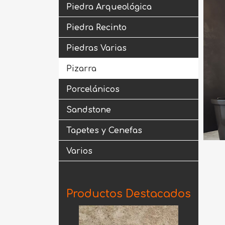
Piedra Arqueológica
Piedra Recinto
Piedras Varias
Pizarra
Porcelánicos
Sandstone
Tapetes y Cenefas
Varios
Productos Destacados