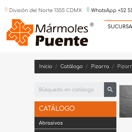
División del Norte 1355 CDMX
WhatsApp +52 55
SUCURSA
Inicio
Catálogo
Pizarra
Pizar
search
CATÁLOGO
Abrasivos