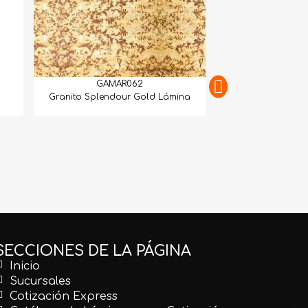
GAMAR062
Granito Splendour Gold Lámina
GAMAR
Granito Juparan
SECCIONES DE LA PÁGINA
Inicio
Sucursales
Cotización Express