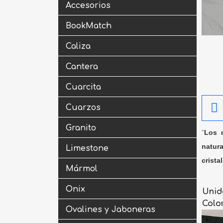
Accesorios
BookMatch
Caliza
Cantera
Cuarcita
Cuarzos
Granito
"
Los m
natura
Limestone
crista
Mármol
Onix
Unid
Colo
Ovalines y Jaboneras