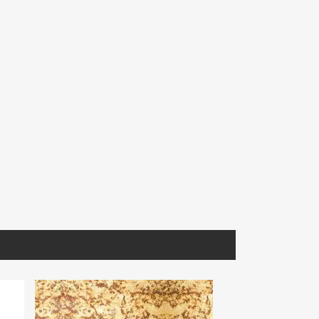
CMEBL030
MIARA018
a Extra
Cantera Mexicana Blanca
Mármol Arabescato Corchia
Selección. 40X40
Extra Seleccionado Lámina
S/D