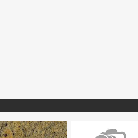
CO121
MIARA027
GVERD031
ite Pearl P/B
Mármol Arabescato Corchia
Granito Verde Ubatub
X60x1.5
Extra Selec Lámina Tablero
Lámina
(Book Match)