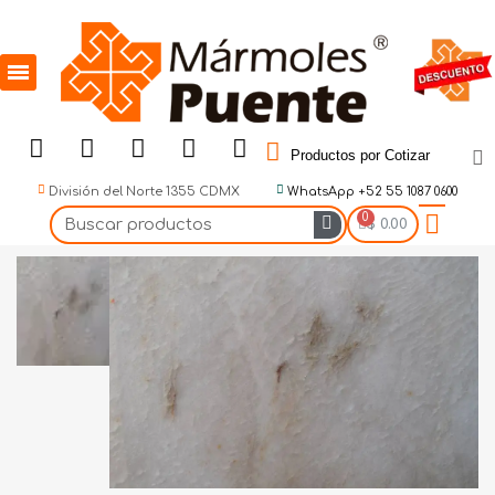
Productos por Cotizar
División del Norte 1355 CDMX
WhatsApp +52 55 1087 0600
$ 0.00