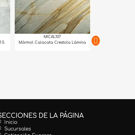
MICAL107
1.5
Mármol Calacata Crestola Lámina
MICAL
Mármol Calacatta 
Mat
SECCIONES DE LA PÁGINA
Inicio
Sucursales