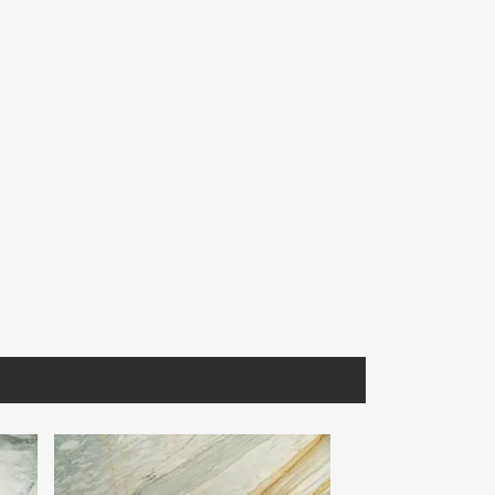
CMEBL030
GVERD031
iorito
Cantera Mexicana Blanca
Granito Verde Ubatuba Extra
om.
Selección. 40X40
Lámina