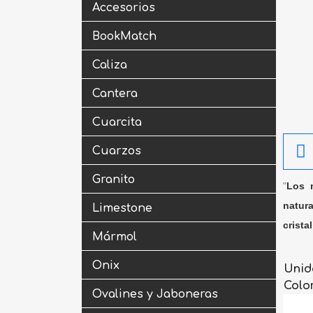
Accesorios
BookMatch
Caliza
Cantera
Cuarcita
Cuarzos
Granito
"
Los m
natura
Limestone
crista
Mármol
Onix
Unid
Colo
Ovalines y Jaboneras