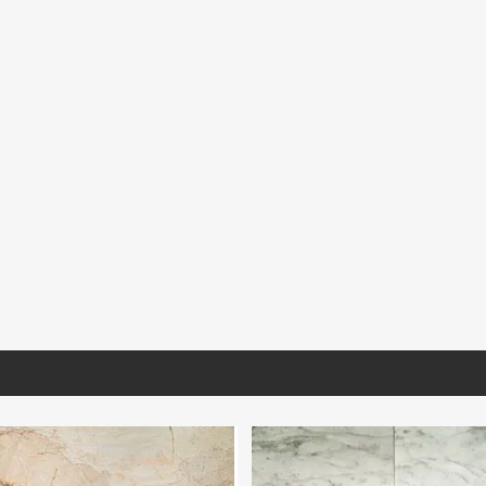
RA018
GBLCO121
MNFIO190
escato Corchia
Granito White Pearl P/B
Mármol Travertino F
cionado Lámina
1.20X60x1.5
2100 30.5X30.5 Pr
S/D