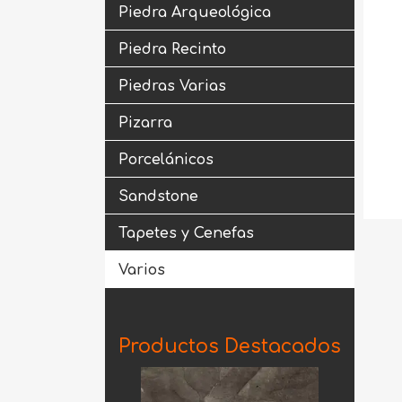
Piedra Arqueológica
Piedra Recinto
Piedras Varias
Pizarra
Porcelánicos
Sandstone
Tapetes y Cenefas
Varios
Productos Destacados