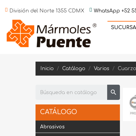
División del Norte 1355 CDMX
WhatsApp +52 55
SUCURSA
Inicio
Catálogo
Varios
Cuarzo
search
CATÁLOGO
Abrasivos