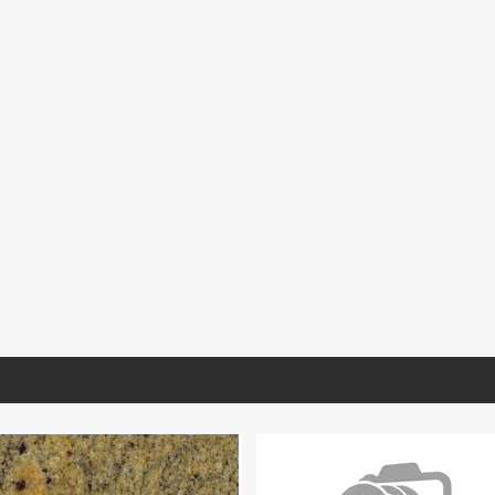
TO470
CMEBL030
MNFIO190
o Tomas Lámina
Cantera Mexicana Blanca
Mármol Travertino F
Selección. 40X40
2100 30.5X30.5 Pr