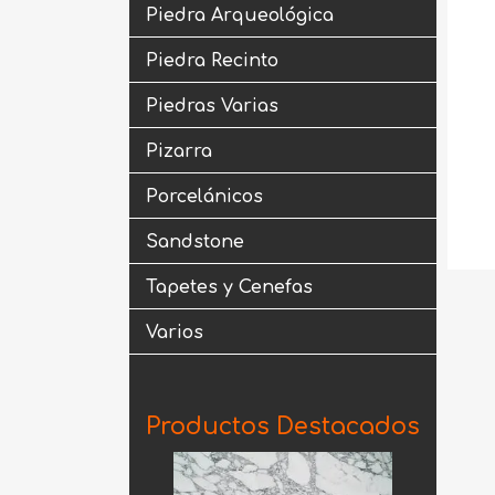
Piedra Arqueológica
Piedra Recinto
Piedras Varias
Pizarra
Porcelánicos
Sandstone
Tapetes y Cenefas
Varios
Productos Destacados