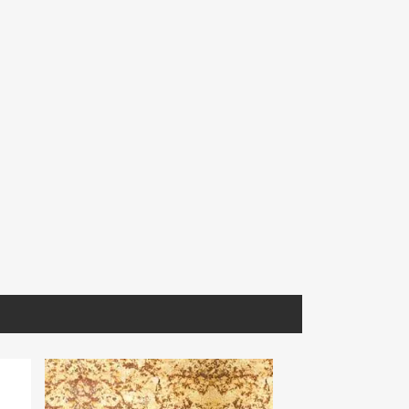
MIARA027
GVERD031
iorito
Mármol Arabescato Corchia
Granito Verde Ubatuba Extra
om.
Extra Selec Lámina Tablero
Lámina
(Book Match)