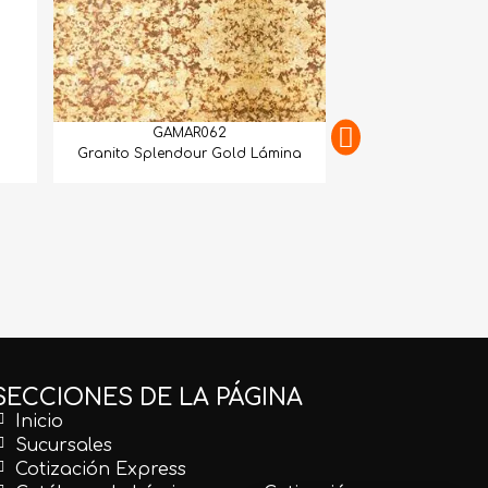
GAMAR062
Granito Splendour Gold Lámina
GAMAR
Granito Juparan
SECCIONES DE LA PÁGINA
Inicio
Sucursales
Cotización Express