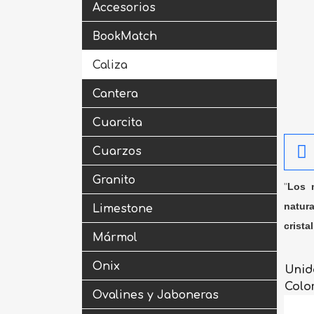
Accesorios
BookMatch
Caliza
Cantera
Cuarcita
Cuarzos
Granito
"
Los m
natura
Limestone
crista
Mármol
Onix
Unid
Colo
Ovalines y Jaboneras