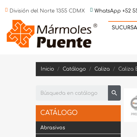
División del Norte 1355 CDMX
WhatsApp +52 55
SUCURSA
Inicio
Catálogo
Caliza
Caliza
search
CATÁLOGO
Abrasivos