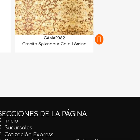
GAMAR062
Granito Splendour Gold Lámina
GAMAR
Granito Juparan
SECCIONES DE LA PÁGINA
Inicio
Sucursales
Cotización Express