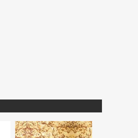
MNFIO190
CMEBL030
 Lámina
Mármol Travertino Fiorito
Cantera Mexicana Blanca
2100 30.5X30.5 Prom.
Selección. 40X40