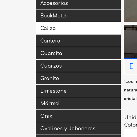
Accesorios
BookMatch
Caliza
Cantera
Cuarcita
Cuarzos
Granito
"
Los m
natura
Limestone
crista
Mármol
Onix
Unid
Colo
Ovalines y Jaboneras