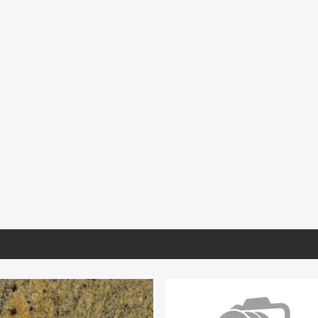
RA018
GVERD031
MNSTO470
escato Corchia
Granito Verde Ubatuba Extra
Mármol Santo Tomas
cionado Lámina
Lámina
S/D