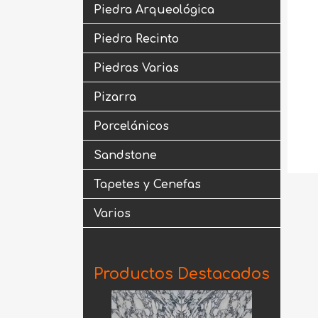
Piedra Arqueológica
Piedra Recinto
Piedras Varias
Pizarra
Porcelánicos
Sandstone
Tapetes y Cenefas
Varios
Productos Destacados