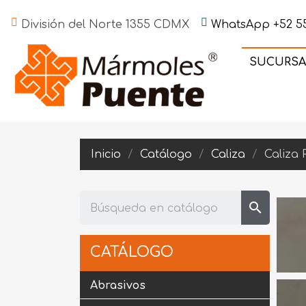
División del Norte 1355 CDMX
WhatsApp +52 55
SUCURSA
Inicio
Catálogo
Caliza
Caliza
search
CATÁLOGO
Abrasivos