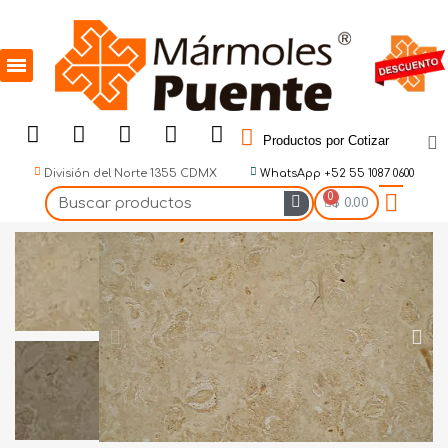
Productos por Cotizar
División del Norte 1355 CDMX
WhatsApp +52 55 1087 0600
$ 0.00