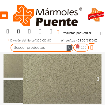
Productos por Cotizar
División del Norte 1355 CDMX
WhatsApp +52 55 1087 0600
$ 0.00