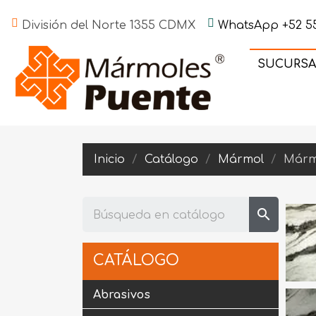
División del Norte 1355 CDMX
WhatsApp +52 55
SUCURSA
Inicio
Catálogo
Mármol
Márm
search
CATÁLOGO
Abrasivos