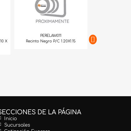
PERELAM011
10 X
Recinto Negro P/C 1.20X1.15
PERELA
Recinto Negro P/C 
C/Boleo En El
SECCIONES DE LA PÁGINA
Inicio
Sucursales