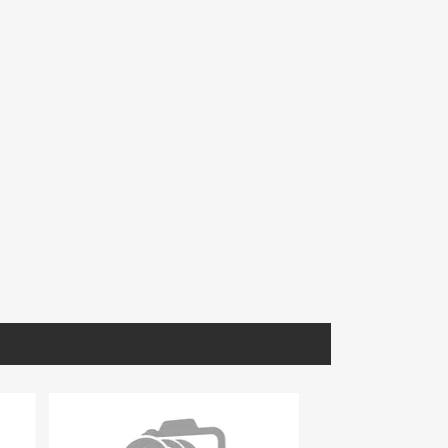
MIARA027
GVERD031
l P/B
Mármol Arabescato Corchia
Granito Verde Ubatuba Extra
Extra Selec Lámina Tablero
Lámina
(Book Match)