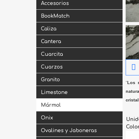
Accesorios
BookMatch
Caliza
Cantera
Cuarcita
Cuarzos
Granito
"
Los m
natura
Limestone
crista
Mármol
Onix
Unid
Colo
Ovalines y Jaboneras