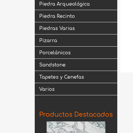
Piedra Arqueológica
Piedra Recinto
Piedras Varias
Pizarra
Porcelánicos
Sandstone
Tapetes y Cenefas
Varios
Productos Destacados