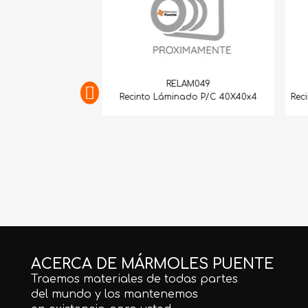
LAM020
RELAM049
inado P/C 40X60
Recinto Láminado P/C 40X40x4
Rec
ACERCA DE MÁRMOLES PUENTE
Traemos materiales de todas partes
del mundo y los mantenemos