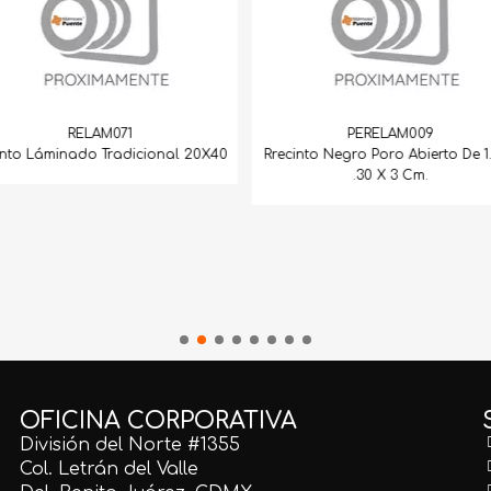
RELAM071
PERELAM009
into Láminado Tradicional 20X40
Rrecinto Negro Poro Abierto De 1.
.30 X 3 Cm.
OFICINA CORPORATIVA
División del Norte #1355
Col. Letrán del Valle