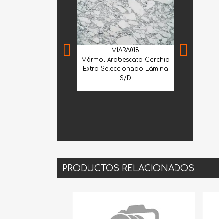
MIARA018
ol Arabescato Corchia
a Seleccionado Lámina
S/D
MNFIO190
MNS
Mármol Travertino Fiorito
Mármol Sant
2100 30.5X30.5 Prom.
PRODUCTOS RELACIONADOS