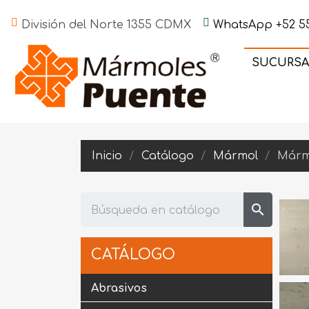
División del Norte 1355 CDMX
WhatsApp +52 55
SUCURSA
Inicio
Catálogo
Mármol
Mármo
search
CATÁLOGO
Abrasivos