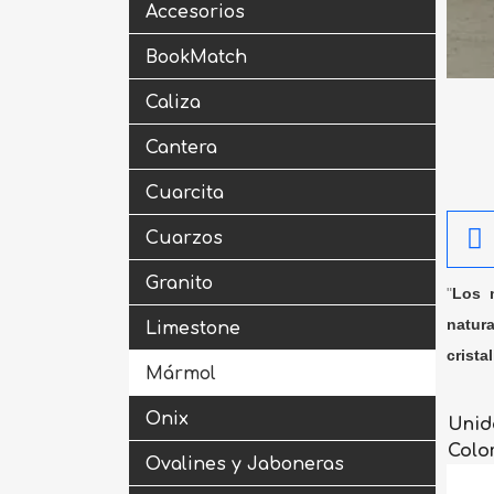
Accesorios
BookMatch
Caliza
Cantera
Cuarcita
Cuarzos
Granito
"
Los m
natura
Limestone
crista
Mármol
Onix
Unid
Colo
Ovalines y Jaboneras