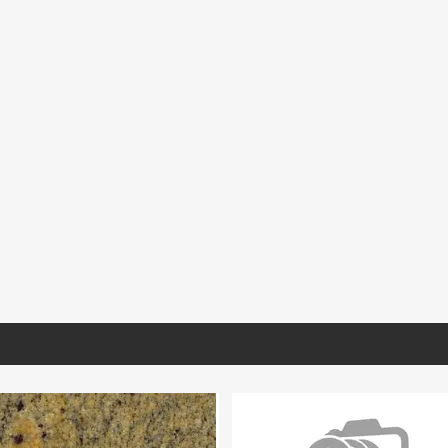
TO470
MNFIO190
MIARA027
o Tomas Lámina
Mármol Travertino Fiorito
Mármol Arabescato 
2100 30.5X30.5 Prom.
Extra Selec Lámina 
(Book Match)