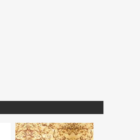
MIARA018
GBLCO121
Corchia
Mármol Arabescato Corchia
Granito White Pearl P/B
Tablero
Extra Seleccionado Lámina
1.20X60x1.5
S/D