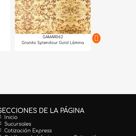
GAMAR062
Granito Splendour Gold Lámina
GAMAR
Granito Juparan
SECCIONES DE LA PÁGINA
Inicio
Sucursales
Cotización Express