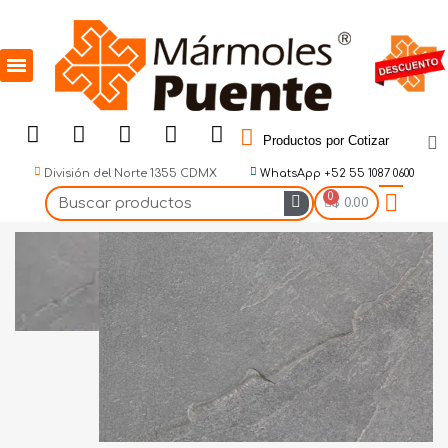
Productos por Cotizar
División del Norte 1355 CDMX
WhatsApp +52 55 1087 0600
$ 0.00