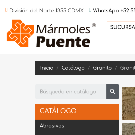
División del Norte 1355 CDMX
WhatsApp +52 55
SUCURSA
Inicio
Catálogo
Granito
Grani
search
CATÁLOGO
Abrasivos