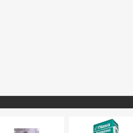
BL030
MNSTO470
GVERD031
xicana Blanca
Mármol Santo Tomas Lámina
Granito Verde Ubatub
ón. 40X40
Lámina