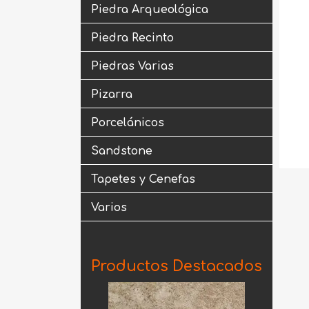
Piedra Arqueológica
Piedra Recinto
Piedras Varias
Pizarra
Porcelánicos
Sandstone
Tapetes y Cenefas
Varios
Productos Destacados