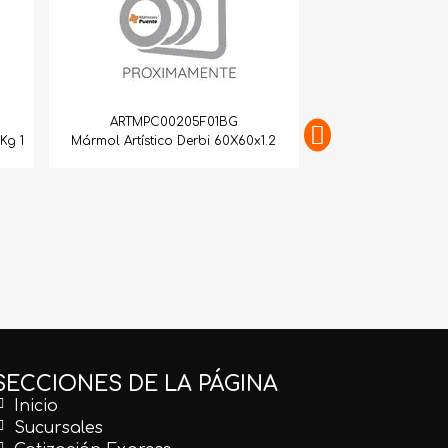
ARTMPC00205F01BG
Kg 1
Mármol Artístico Derbi 60X60x1.2
ARTMPC10
Mármol Artístico Br
SECCIONES DE LA PÁGINA
Inicio
Sucursales