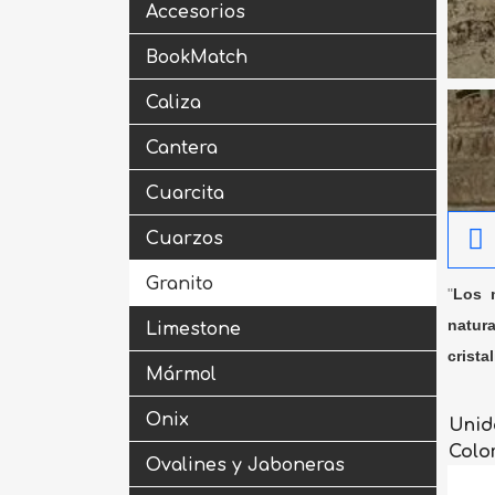
Accesorios
BookMatch
Caliza
Cantera
Cuarcita
Cuarzos
Granito
"
Los m
natura
Limestone
crista
Mármol
Onix
Unid
Colo
Ovalines y Jaboneras